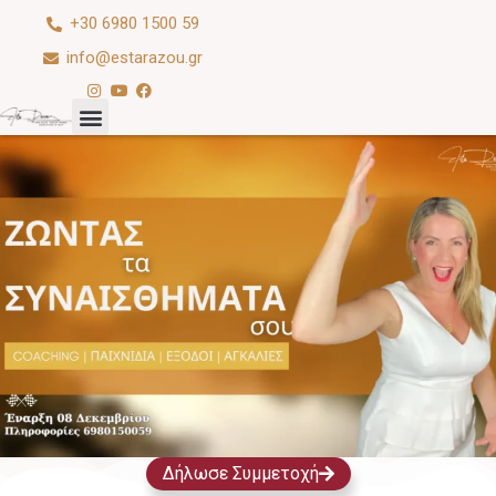
+30 6980 1500 59
info@estarazou.gr
Δήλωσε Συμμετοχή