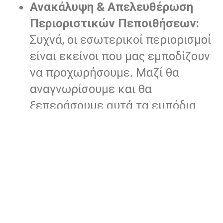
Ανακάλυψη & Απελευθέρωση
Περιοριστικών Πεποιθήσεων:
Συχνά, οι εσωτερικοί περιορισμοί
είναι εκείνοι που μας εμποδίζουν
να προχωρήσουμε. Μαζί θα
αναγνωρίσουμε και θα
ξεπεράσουμε αυτά τα εμπόδια
για να αποκτήσεις την ελευθερία
να δράσεις με σιγουριά προς την
κατεύθυνση που θέλεις.
Αναγνώριση Σκοπού και
Στρατηγικής:
Θα αναλύσουμε
τους στόχους σου και θα
χαράξεις το μονοπάτι που