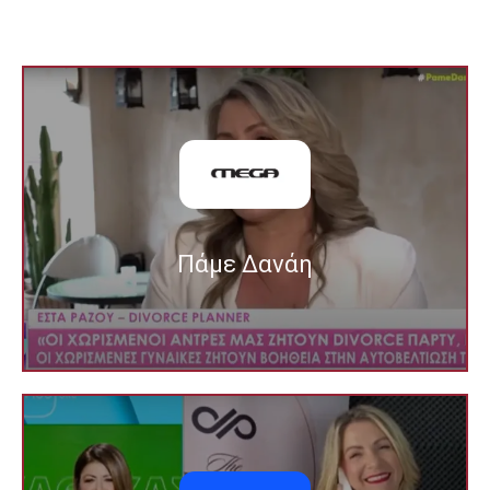
Δες το
ΕΣΤΑ ΡΑΖΟΥ - DIVORCE PLANNER
Πάμε Δανάη
Πάμε Δανάη
Δες το