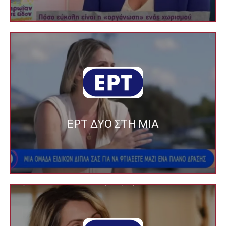
ΕΡΤ ΠΡΩΪΑΝ ΣΕ ΕΙΔΟΝ ΤΗΝ
Δες το
και στην Σοφία Τσίπα.
μιλάει στην εκπομπή της ΕΡΤ Δύο στη 1
ΕΡΤ ΔΥΟ ΣΤΗ ΜΙΑ
The Divorce Planner. Η Έστα Ράζου
ΕΡΤ ΔΥΟ ΣΤΗ ΜΙΑ
Δες το